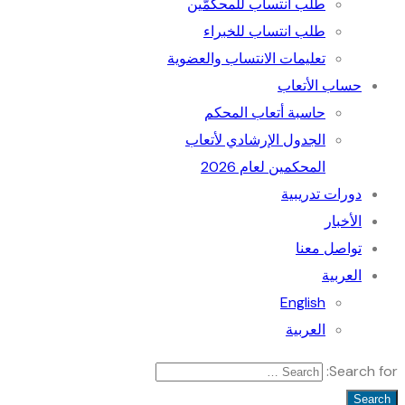
طلب انتساب للمحكمّين
طلب انتساب للخبراء
تعليمات الانتساب والعضوية
حساب الأتعاب
حاسبة أتعاب المحكم
الجدول الإرﺷﺎدي ﻷﺗﻌﺎب
المحكمين لعام 2026
دورات تدريبية
الأخبار
تواصل معنا
العربية
English
العربية
Search for: