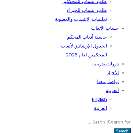
طلب انتساب للمحكمّين
طلب انتساب للخبراء
تعليمات الانتساب والعضوية
حساب الأتعاب
حاسبة أتعاب المحكم
الجدول الإرﺷﺎدي ﻷﺗﻌﺎب
المحكمين لعام 2026
دورات تدريبية
الأخبار
تواصل معنا
العربية
English
العربية
Search for: