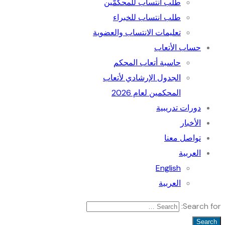
طلب انتساب للمحكمّين
طلب انتساب للخبراء
تعليمات الانتساب والعضوية
حساب الأتعاب
حاسبة أتعاب المحكم
الجدول الإرﺷﺎدي ﻷﺗﻌﺎب
المحكمين لعام 2026
دورات تدريبية
الأخبار
تواصل معنا
العربية
English
العربية
Search for: