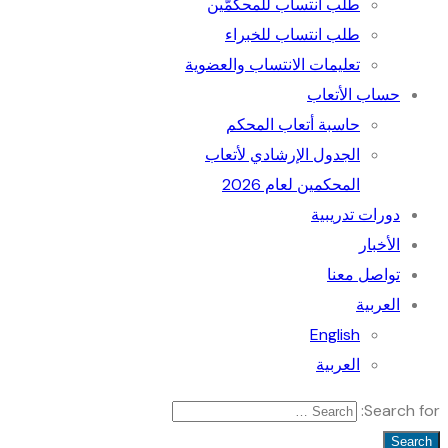
طلب انتساب للمحكمّين
طلب انتساب للخبراء
تعليمات الانتساب والعضوية
حساب الأتعاب
حاسبة أتعاب المحكم
الجدول الإرﺷﺎدي ﻷﺗﻌﺎب
المحكمين لعام 2026
دورات تدريبية
الأخبار
تواصل معنا
العربية
English
العربية
Search for: