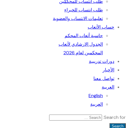
طلب انتساب للمحكمّين
طلب انتساب للخبراء
تعليمات الانتساب والعضوية
حساب الأتعاب
حاسبة أتعاب المحكم
الجدول الإرﺷﺎدي ﻷﺗﻌﺎب
المحكمين لعام 2026
دورات تدريبية
الأخبار
تواصل معنا
العربية
English
العربية
Search for: